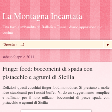
La Montagna Incantata
Una tavola imbandita da Ballarò a Tunisi...diario appassionato di
cucina
▼
sabato 9 aprile 2011
Finger food: bocconcini di spada con
pistacchio e agrumi di Sicilia
Deliziosi questi cucchiai finger food monodose. Si prestano a molte
idee stuzzicanti per i nostri buffet. Vi do un suggerimento
semplice
e raffinato
per il loro utilizzo: bocconcini di pesce spada con
pistacchio e agrumi di Sicilia