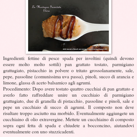
Ingredienti: fettine di pesce spada per involtini (quindi devono
essere molto molto sottili) pan grattato tostato, parmigiano
grattugiato, pistacchio in polvere o tritato grossolanamente, sale,
pepe, passoline (comunissima uva passa), pinoli, succo di arancia e
limone, glassa di aceto balsamico agli agrumi.
Procedimento: Dopo avere tostato quattro cucchiai di pan grattato e
averlo fatto raffreddare unire un cucchiaio di parmigiano
grattugiato, due di granella di pistacchio, passoline e pinoli, sale e
pepe un cucchiaio di succo di agrumi. Il composto non deve
risultare troppo asciutto ma morbido. Eventualmente aggiungete un
cucchiaino di olio extravergine. Mettete un cucchiaino di composto
sopra ogni fetta di spada e chiudete a bocconcino, aiutandovi
eventualmente con uno stuzzicadenti.