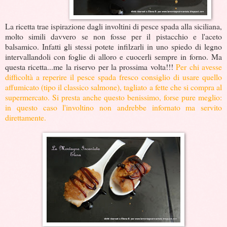
La ricetta trae ispirazione dagli involtini di pesce spada alla siciliana,
molto simili davvero se non fosse per il pistacchio e l'aceto
balsamico. Infatti gli stessi potete infilzarli in uno spiedo di legno
intervallandoli con foglie di alloro e cuocerli sempre in forno. Ma
questa ricetta...me la riservo per la prossima volta!!!
Per chi avesse
difficoltà a reperire il pesce spada fresco consiglio di usare quello
affumicato (tipo il classico salmone), tagliato a fette che si compra al
supermercato. Si presta anche questo benissimo, forse pure meglio:
in questo caso l'involtino non andrebbe infornato ma servito
direttamente.